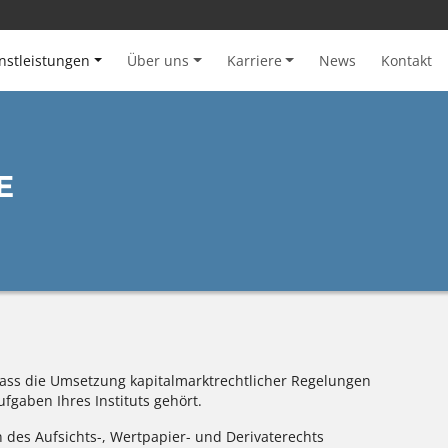
nstleistungen
Über uns
Karriere
News
Kontakt
E
odass die Umsetzung kapitalmarktrechtlicher Regelungen
fgaben Ihres Instituts gehört.
n des Aufsichts-, Wertpapier- und Derivaterechts