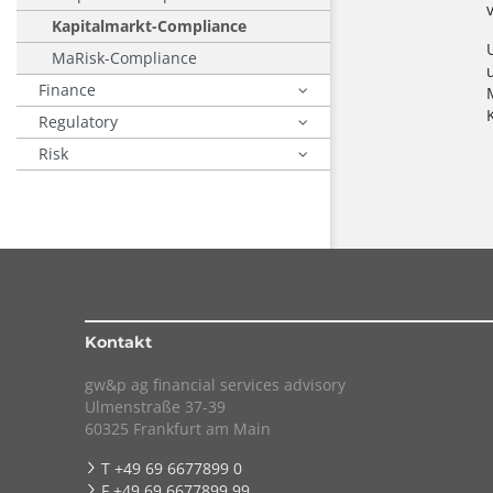
Kapitalmarkt-Compliance
MaRisk-Compliance
Finance
Regulatory
Risk
Kontakt
gw&p ag financial services advisory
Ulmenstraße 37-39
60325 Frankfurt am Main
T +49 69 6677899 0
F +49 69 6677899 99