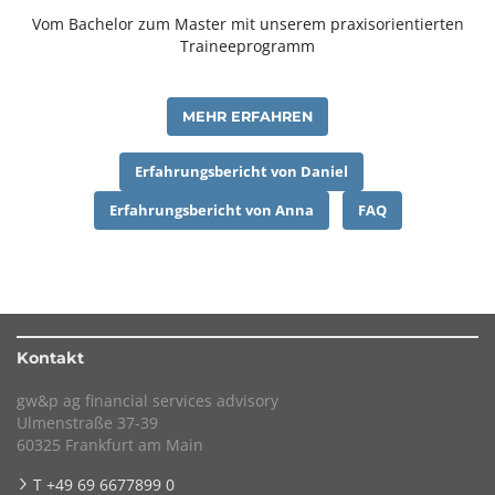
Vom Bachelor zum Master mit unserem praxisorientierten
Traineeprogramm
MEHR ERFAHREN
Erfahrungsbericht von Daniel
Erfahrungsbericht von Anna
FAQ
Kontakt
gw&p ag financial services advisory
Ulmenstraße 37-39
60325 Frankfurt am Main
T +49 69 6677899 0