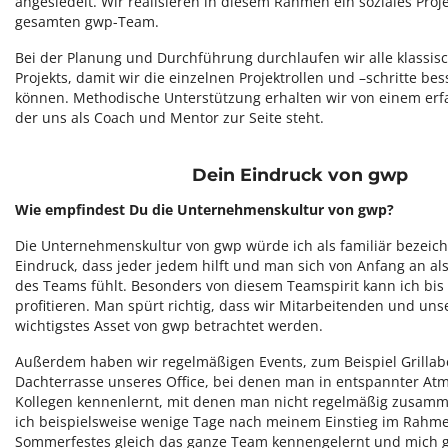
angesiedelt. Wir realisieren in diesem Rahmen ein soziales Proj
gesamten gwp-Team.
Bei der Planung und Durchführung durchlaufen wir alle klassis
Projekts, damit wir die einzelnen Projektrollen und –schritte be
können. Methodische Unterstützung erhalten wir von einem erf
der uns als Coach und Mentor zur Seite steht.
Dein Eindruck von gwp
Wie empfindest Du die Unternehmenskultur von gwp?
Die Unternehmenskultur von gwp würde ich als familiär bezeic
Eindruck, dass jeder jedem hilft und man sich von Anfang an als 
des Teams fühlt. Besonders von diesem Teamspirit kann ich bis
profitieren. Man spürt richtig, dass wir Mitarbeitenden und un
wichtigstes Asset von gwp betrachtet werden.
Außerdem haben wir regelmäßigen Events, zum Beispiel Grillab
Dachterrasse unseres Office, bei denen man in entspannter A
Kollegen kennenlernt, mit denen man nicht regelmäßig zusamm
ich beispielsweise wenige Tage nach meinem Einstieg im Rahm
Sommerfestes gleich das ganze Team kennengelernt und mich g