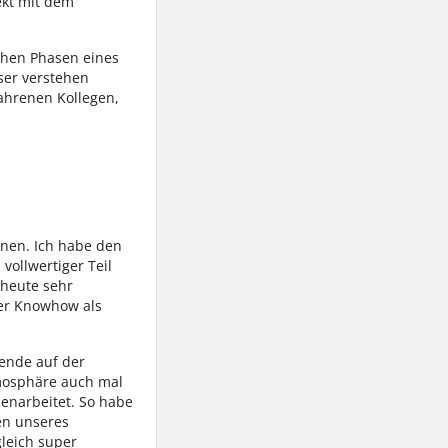
ekt mit dem
chen Phasen eines
sser verstehen
ahrenen Kollegen,
hnen. Ich habe den
vollwertiger Teil
 heute sehr
ser Knowhow als
ende auf der
tmosphäre auch mal
enarbeitet. So habe
en unseres
leich super