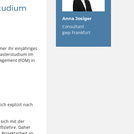
studium
Anna Josiger
Consultant
gwp Frankfurt
mer ihr einjähriges
Masterstudium im
agement (FOM) in
ch explizit nach
sich mit der
ftslehre. Daher
 Projektarbeit an