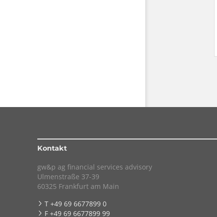
Kontakt
gw&p ag financial services advisory
Ulmenstraße 37-39
60325 Frankfurt am Main
T +49 69 6677899 0
F +49 69 6677899 99