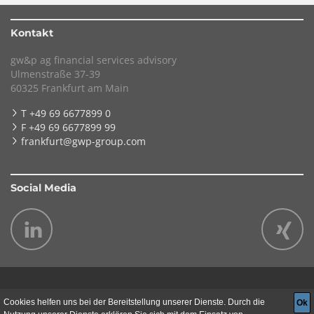
Kontakt
gw&p ag financial services advisory
Ulmenstraße 37-39
60325 Frankfurt am Main
T +49 69 6677899 0
F +49 69 6677899 99
frankfurt@gwp-group.com
Social Media